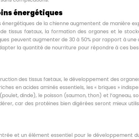
oins énergétiques
ns énergétiques de la chienne augmentent de manière expo
on de tissus fœtaux, la formation des organes et le sto
tiques peuvent augmenter de 30 à 50% par rapport à une
adapter la quantité de nourriture pour répondre à ces bes
uction des tissus fœtaux, le développement des organes et
riches en acides aminés essentiels, les « briques » indis
(poulet, dinde), le poisson (saumon, thon) et l’agneau, 
rer, car des protéines bien digérées seront mieux utilisé
ntrée et un élément essentiel pour le développement du