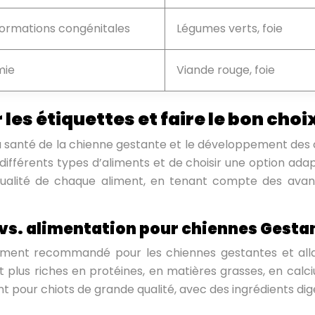
ormations congénitales
Légumes verts, foie
mie
Viande rouge, foie
 les étiquettes et faire le bon choi
a santé de la chienne gestante et le développement des chi
différents types d’aliments et de choisir une option adap
 qualité de chaque aliment, en tenant compte des avant
 vs. alimentation pour chiennes Gesta
ement recommandé pour les chiennes gestantes et allai
t plus riches en protéines, en matières grasses, en calc
t pour chiots de grande qualité, avec des ingrédients diges