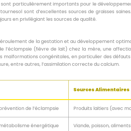
nt particulièrement importants pour le développement co
e tournesol sont d’excellentes sources de graisses saines.
ours en privilégiant les sources de qualité.
déroulement de la gestation et au développement optimal 
e l’éclampsie (fièvre de lait) chez la mère, une affect
es malformations congénitales, en particulier des défauts 
ure, entre autres, l’assimilation correcte du calcium.
Sources Alimentaires
prévention de l’éclampsie
Produits laitiers (avec m
 métabolisme énergétique
Viande, poisson, aliments