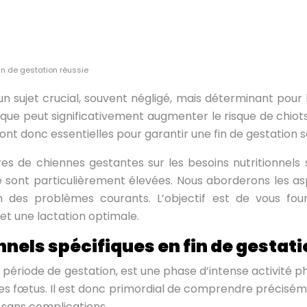
in de gestation réussie
un sujet crucial, souvent négligé, mais déterminant pour 
que peut significativement augmenter le risque de chiot
nt donc essentielles pour garantir une fin de gestation s
es de chiennes gestantes sur les besoins nutritionnels s
 sont particulièrement élevées. Nous aborderons les asp
 des problèmes courants. L’objectif est de vous four
t une lactation optimale.
nels spécifiques en fin de gestat
la période de gestation, est une phase d’intense activité 
s fœtus. Il est donc primordial de comprendre préciséme
n sans complications.