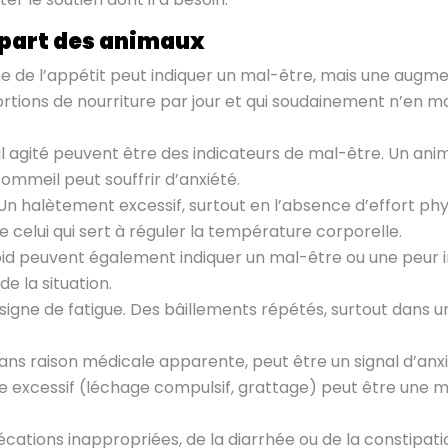
upart des animaux
e de l’appétit peut indiquer un mal-être, mais une augmen
tions de nourriture par jour et qui soudainement n’en m
 agité peuvent être des indicateurs de mal-être. Un anima
ommeil peut souffrir d’anxiété.
Un halètement excessif, surtout en l’absence d’effort phys
 celui qui sert à réguler la température corporelle.
oid peuvent également indiquer un mal-être ou une peur
e la situation.
s signe de fatigue. Des bâillements répétés, surtout dans
sans raison médicale apparente, peut être un signal d’anxi
ge excessif (léchage compulsif, grattage) peut être une 
écations inappropriées, de la diarrhée ou de la constipat