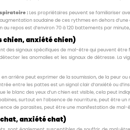
piratoire :
Les propriétaires peuvent se familiariser av
 augmentation soudaine de ces rythmes en dehors d’une ac
au repos est d’environ 70 à 120 battements par minute, al
s chien, anxiété chien)
ent des signaux spécifiques de mal-être qui peuvent être 
tecter les anomalies et les signaux de détresse. La vig
s en arrière peut exprimer de la soumission, de la peur ou
rée entre les pattes est un signal clair d’anxiété ou d’ins
ue le blanc des yeux d’un chien est visible, cela peut in
abines, surtout en l’absence de nourriture, peut être un
bsence de parasites, peut être une manifestation de mal-ê
 chat, anxiété chat)
, sont également susceptibles de souffrir de mal-être.