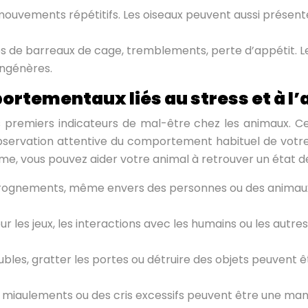
mouvements répétitifs. Les oiseaux peuvent aussi présent
s de barreaux de cage, tremblements, perte d’appétit. 
ongénères.
rtementaux liés au stress et à l’
remiers indicateurs de mal-être chez les animaux. C
bservation attentive du comportement habituel de votre 
e, vous pouvez aider votre animal à retrouver un état de
grognements, même envers des personnes ou des animaux 
ur les jeux, les interactions avec les humains ou les autr
les, gratter les portes ou détruire des objets peuvent ê
miaulements ou des cris excessifs peuvent être une mani