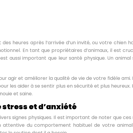
s heures après l’arrivée d’un invité, ou votre chien ha
nel. En tant que propriétaires d’animaux, il est crucial 
st aussi important que leur santé physique. Un animal
r agir et améliorer la qualité de vie de votre fidèle ami
pour les aider à se sentir plus en sécurité et plus heureux.
nouie et saine.
e stress et d’anxiété
ers signes physiques. Il est important de noter que ces s
ion attentive du comportement habituel de votre anima
er le soutien dont il a besoin.