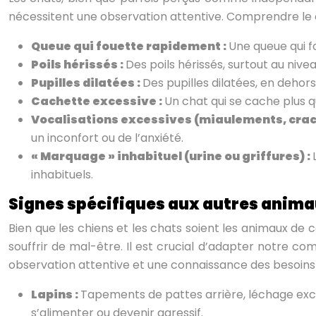
nécessitent une observation attentive. Comprendre le 
Queue qui fouette rapidement :
Une queue qui fo
Poils hérissés :
Des poils hérissés, surtout au niv
Pupilles dilatées :
Des pupilles dilatées, en dehors
Cachette excessive :
Un chat qui se cache plus q
Vocalisations excessives (miaulements, cra
un inconfort ou de l’anxiété.
« Marquage » inhabituel (urine ou griffures) :
inhabituels.
Signes spécifiques aux autres anim
Bien que les chiens et les chats soient les animaux de
souffrir de mal-être. Il est crucial d’adapter notre 
observation attentive et une connaissance des besoins 
Lapins :
Tapements de pattes arrière, léchage exce
s’alimenter ou devenir agressif.