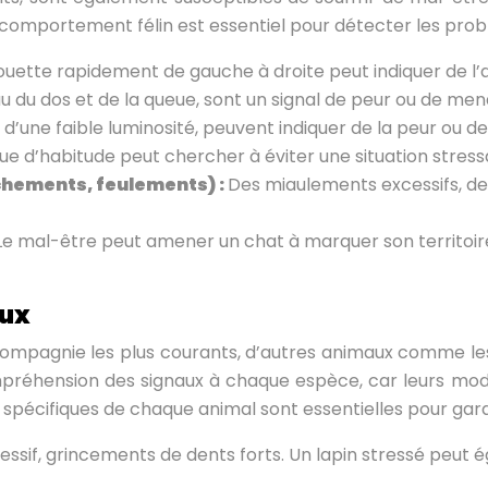
comportement félin est essentiel pour détecter les probl
uette rapidement de gauche à droite peut indiquer de l’agi
eau du dos et de la queue, sont un signal de peur ou de me
 d’une faible luminosité, peuvent indiquer de la peur ou de 
ue d’habitude peut chercher à éviter une situation stress
chements, feulements) :
Des miaulements excessifs, d
Le mal-être peut amener un chat à marquer son territoir
aux
 compagnie les plus courants, d’autres animaux comme le
compréhension des signaux à chaque espèce, car leurs m
spécifiques de chaque animal sont essentielles pour gara
ssif, grincements de dents forts. Un lapin stressé peut é