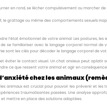
urner en rond, se lécher compulsivement ou marcher de
if, le grattage ou même des comportements sexuels inap
ndre l’état émotionnel de votre animal. Les postures, les
 de se familiariser avec le langage corporel normal de v
thie sont les clés pour décoder le langage corporel de v
t éviter le contact visuel. Un chat anxieux peut aplatir s
dre ce que ressent votre animal et agir en conséquence
 d’anxiété chez les animaux (remè
s animaux est crucial pour pouvoir les prévenir et les 
expériences traumatisantes passées. Une analyse approfo
e et mettre en place des solutions adaptées.