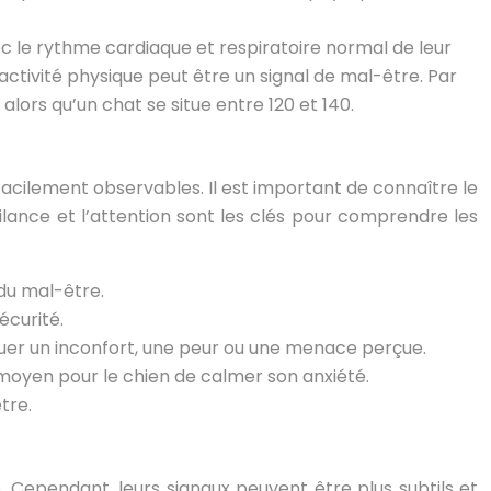
ec le rythme cardiaque et respiratoire normal de leur
tivité physique peut être un signal de mal-être. Par
ors qu’un chat se situe entre 120 et 140.
facilement observables. Il est important de connaître le
ilance et l’attention sont les clés pour comprendre les
 du mal-être.
écurité.
diquer un inconfort, une peur ou une menace perçue.
 moyen pour le chien de calmer son anxiété.
tre.
 Cependant, leurs signaux peuvent être plus subtils et