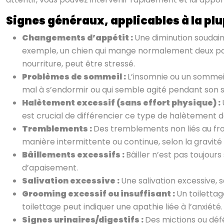
Signes généraux, applicables à la pl
Changements d’appétit :
Une diminution soudain
exemple, un chien qui mange normalement deux por
nourriture, peut être stressé.
Problèmes de sommeil :
L’insomnie ou un sommeil
mal à s’endormir ou qui semble agité pendant son s
Halètement excessif (sans effort physique) :
est crucial de différencier ce type de halètement de
Tremblements :
Des tremblements non liés au fr
manière intermittente ou continue, selon la gravité d
Bâillements excessifs :
Bâiller n’est pas toujour
d’apaisement.
Salivation excessive :
Une salivation excessive, 
Grooming excessif ou insuffisant :
Un toiletta
toilettage peut indiquer une apathie liée à l’anxiété.
Signes urinaires/digestifs :
Des mictions ou déf