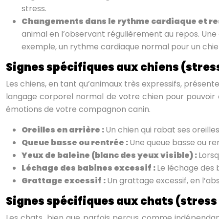
stress.
Changements dans le rythme cardiaque et res
animal en l’observant régulièrement au repos. Une
exemple, un rythme cardiaque normal pour un chien 
Signes spécifiques aux chiens (stres
Les chiens, en tant qu’animaux très expressifs, présent
langage corporel normal de votre chien pour pouvoir dé
émotions de votre compagnon canin.
Oreilles en arrière :
Un chien qui rabat ses oreille
Queue basse ou rentrée :
Une queue basse ou rent
Yeux de baleine (blanc des yeux visible) :
Lorsq
Léchage des babines excessif :
Le léchage des b
Grattage excessif :
Un grattage excessif, en l’a
Signes spécifiques aux chats (stress
Les chats, bien que parfois perçus comme indépendants