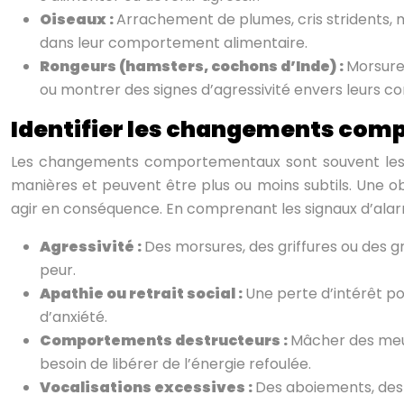
Oiseaux :
Arrachement de plumes, cris stridents, 
dans leur comportement alimentaire.
Rongeurs (hamsters, cochons d’Inde) :
Morsure
ou montrer des signes d’agressivité envers leurs c
Identifier les changements compo
Les changements comportementaux sont souvent les p
manières et peuvent être plus ou moins subtils. Une o
agir en conséquence. En comprenant les signaux d’alarm
Agressivité :
Des morsures, des griffures ou des 
peur.
Apathie ou retrait social :
Une perte d’intérêt po
d’anxiété.
Comportements destructeurs :
Mâcher des meub
besoin de libérer de l’énergie refoulée.
Vocalisations excessives :
Des aboiements, des 