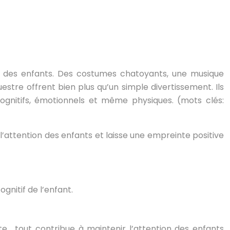
és des enfants. Des costumes chatoyants, une musique
tre offrent bien plus qu’un simple divertissement. Ils
cognitifs, émotionnels et même physiques. (mots clés:
l’attention des enfants et laisse une empreinte positive
nitif de l’enfant.
tte… tout contribue à maintenir l’attention des enfants