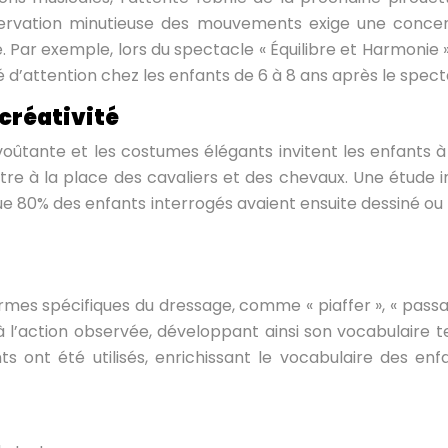
ervation minutieuse des mouvements exige une concent
 Par exemple, lors du spectacle « Équilibre et Harmonie 
é d’attention chez les enfants de 6 à 8 ans après le spect
 créativité
ante et les costumes élégants invitent les enfants à la
tre à la place des cavaliers et des chevaux. Une étude 
80% des enfants interrogés avaient ensuite dessiné ou éc
rmes spécifiques du dressage, comme « piaffer », « passage
 à l’action observée, développant ainsi son vocabulaire t
s ont été utilisés, enrichissant le vocabulaire des enf