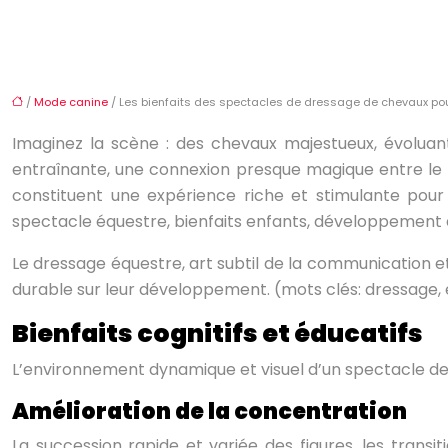
/
Mode canine
/ Les bienfaits des spectacles de dressage de chevaux pou
Imaginez la scène : des chevaux majestueux, évoluan
entraînante, une connexion presque magique entre le c
constituent une expérience riche et stimulante pour 
spectacle équestre, bienfaits enfants, développement 
Le dressage équestre, art subtil de la communication et
durable sur leur développement. (mots clés: dressage, 
Bienfaits cognitifs et éducatifs
L’environnement dynamique et visuel d’un spectacle de
Amélioration de la concentration
La succession rapide et variée des figures, les transi