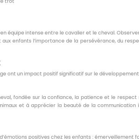
e trot
l en équipe intense entre le cavalier et le cheval. Observ
ux enfants l’importance de la persévérance, du respect e
x
ge ont un impact positif significatif sur le développement
cheval, fondée sur la confiance, la patience et le respe
nimaux et à apprécier la beauté de la communication i
 d’émotions positives chez les enfants : émerveillement f