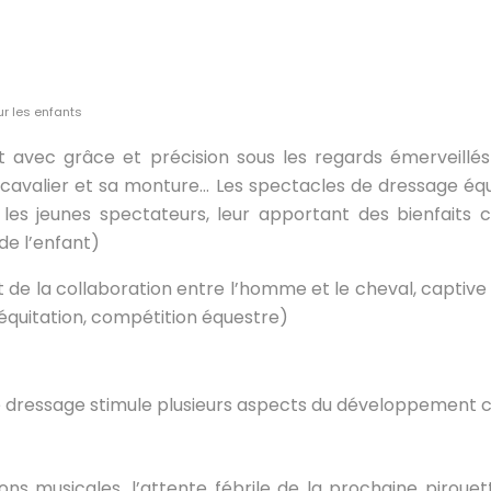
r les enfants
t avec grâce et précision sous les regards émerveill
avalier et sa monture… Les spectacles de dressage éques
les jeunes spectateurs, leur apportant des bienfaits 
de l’enfant)
 de la collaboration entre l’homme et le cheval, captive 
équitation, compétition équestre)
 dressage stimule plusieurs aspects du développement cog
tions musicales, l’attente fébrile de la prochaine piroue